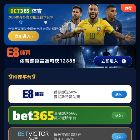
中国·永利yl23455(集团)官方网站-
Officialwebsite
城市综合管廊用电服务工程