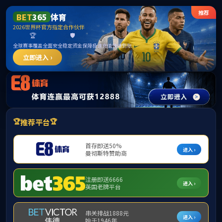
中国·永利yl23455(集团)官方网站-
Officialwebsite
全部动态
公司动态
业界新闻
常见问题
最新公告
yl23455永利集团再获国家