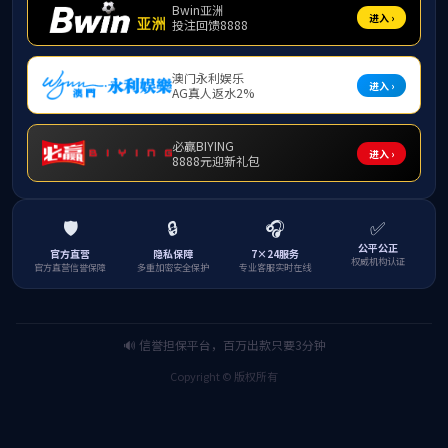
获“湖北省专精特新中小企
业”称号
继续聚焦主业，不断提升创新能力，持续提高产业链
配套服务能力，致力于成为高质量发展排头兵.
yl23455永利集团再获“湖
北省专精特新中小企业”认
定
创新能力强、专注细分市场、成长性好!
yl23455永利集团获评“湖
北省中小企业技术中心”
卓越的技术实力、持续的创新能力、领先的行业影响
力！
首页
下一页
尾页